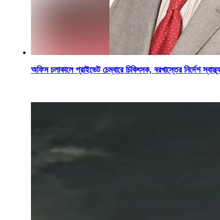
অফিস চলাকালে প্রাইভেট চেম্বারে চিকিৎসক, বরখাস্তের নির্দেশ স্বাস্থ্যম