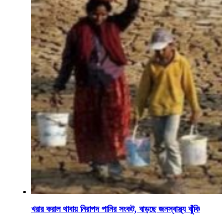
খরার করাল থাবায় নিরাপদ পানির সংকট, বাড়ছে জনস্বাস্থ্য ঝুঁকি