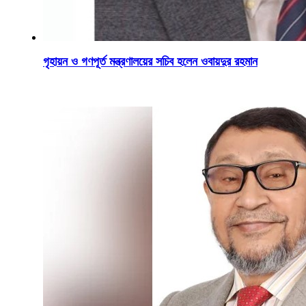
গৃহায়ন ও গণপূর্ত মন্ত্রণালয়ের সচিব হলেন ওবায়দুর রহমান