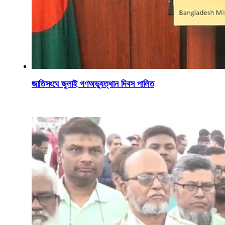
জাতিসংঘে জুলাই গণঅভ্যুত্থান দিবস পালিত