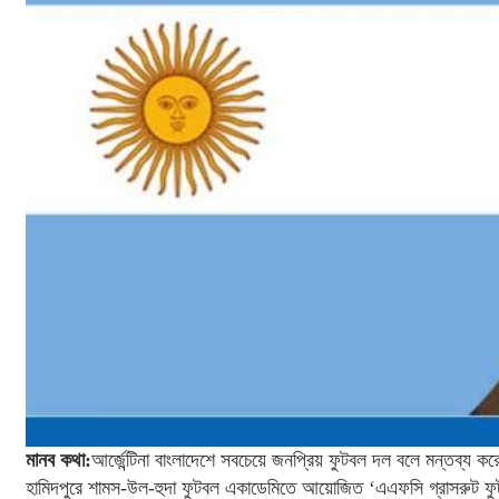
মানব কথা:
আর্জেন্টিনা বাংলাদেশে সবচেয়ে জনপ্রিয় ফুটবল দল বলে মন্তব্য
হামিদপুরে শামস-উল-হুদা ফুটবল একাডেমিতে আয়োজিত ‘এএফসি গ্রাসরুট ফুটবল 