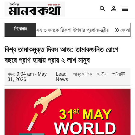
search
person
reorder
double_arrow
শিরোনাম
লাই যোদ্ধাসহ ৩ জনকে রিকশা উপহার প্রধানমন্ত্রীর
জেআইসিতে এক-এগ
বিশ্ব তামাকমুক্ত দিবস আজ: তামাকজনিত রোগে
বছরে প্রাণ হারায় প্রায় ২ লাখ মানুষ
সময়: 9:04 am - May
Lead
আন্তর্জাতিক
জাতীয়
স্পটলাইট
31, 2026 |
News