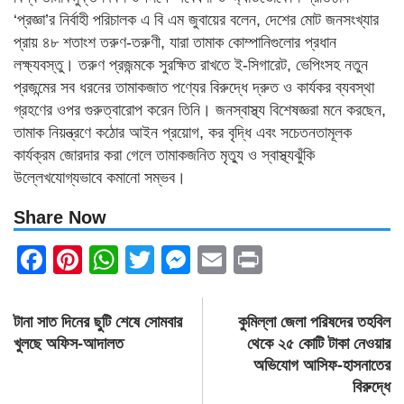
‘প্রজ্ঞা’র নির্বাহী পরিচালক এ বি এম জুবায়ের বলেন, দেশের মোট জনসংখ্যার
প্রায় ৪৮ শতাংশ তরুণ-তরুণী, যারা তামাক কোম্পানিগুলোর প্রধান
লক্ষ্যবস্তু। তরুণ প্রজন্মকে সুরক্ষিত রাখতে ই-সিগারেট, ভেপিংসহ নতুন
প্রজন্মের সব ধরনের তামাকজাত পণ্যের বিরুদ্ধে দ্রুত ও কার্যকর ব্যবস্থা
গ্রহণের ওপর গুরুত্বারোপ করেন তিনি। জনস্বাস্থ্য বিশেষজ্ঞরা মনে করছেন,
তামাক নিয়ন্ত্রণে কঠোর আইন প্রয়োগ, কর বৃদ্ধি এবং সচেতনতামূলক
কার্যক্রম জোরদার করা গেলে তামাকজনিত মৃত্যু ও স্বাস্থ্যঝুঁকি
উল্লেখযোগ্যভাবে কমানো সম্ভব।
Share Now
Facebook
Pinterest
WhatsApp
Twitter
Messenger
Email
Print
Post
টানা সাত দিনের ছুটি শেষে সোমবার
কুমিল্লা জেলা পরিষদের তহবিল
navigation
খুলছে অফিস-আদালত
থেকে ২৫ কোটি টাকা নেওয়ার
অভিযোগ আসিফ-হাসনাতের
বিরুদ্ধে