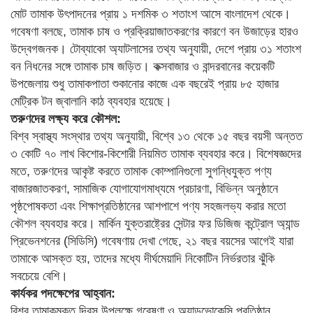
মোট তামাক উৎপাদনের প্রায় ১ দশমিক ৩ শতাংশ আসে বাংলাদেশ থেকে।
গবেষণা বলছে, তামাক চাষ ও প্রক্রিয়াজাতকরণের কারণে বন উজাড়ের হারও
উদ্বেগজনক। টোব্যাকো অ্যাটলাসের তথ্য অনুযায়ী, দেশে প্রায় ৩১ শতাংশ
বন নিধনের সঙ্গে তামাক চাষ জড়িত। কক্সবাজার ও বান্দরবানের কয়েকটি
উপজেলায় শুধু তামাকপাতা শুকানোর কাজে এক বছরেই প্রায় ৮৫ হাজার
মেট্রিক টন জ্বালানি কাঠ ব্যবহার হয়েছে।
তরুণদের লক্ষ্য করে কৌশল:
বিশ্ব স্বাস্থ্য সংস্থার তথ্য অনুযায়ী, বিশ্বে ১৩ থেকে ১৫ বছর বয়সী অন্তত
৩ কোটি ৭০ লাখ কিশোর-কিশোরী নিয়মিত তামাক ব্যবহার করে। বিশেষজ্ঞদের
মতে, তরুণদের আকৃষ্ট করতে তামাক কোম্পানিগুলো সুগন্ধিযুক্ত পণ্য
বাজারজাতকরণ, সামাজিক যোগাযোগমাধ্যমে প্রচারণা, বিভিন্ন অনুষ্ঠানে
পৃষ্ঠপোষকতা এবং শিক্ষাপ্রতিষ্ঠানের আশপাশে পণ্য সহজলভ্য করার মতো
কৌশল ব্যবহার করে। মার্কিন যুক্তরাষ্ট্রের সেন্টার ফর ডিজিজ কন্ট্রোল অ্যান্ড
প্রিভেনশনের (সিডিসি) গবেষণায় দেখা গেছে, ২১ বছর বয়সের আগেই যারা
তামাকে আসক্ত হয়, তাদের মধ্যে দীর্ঘমেয়াদি নিকোটিন নির্ভরতার ঝুঁকি
সবচেয়ে বেশি।
কার্যকর পদক্ষেপের আহ্বান:
বিশ্ব তামাকমুক্ত দিবস উপলক্ষে গবেষণা ও অ্যাডভোকেসি প্রতিষ্ঠান