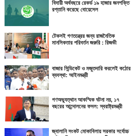
বিদায়ী অর্থবছরে রেকর্ড ১৯ হাজার জনশক্তি
রপ্তানি করেছে বোয়েসেল
টেকসই গণতন্ত্রের জন্য রাজনৈতিক
মানসিকতার পরিবর্তন জরুরি : রিজভী
বাজার সিন্ডিকেট ও মজুতদারি করলেই কঠোর
ব্যবস্থা: আইনমন্ত্রী
গণঅভ্যুত্থান আকস্মিক ঘটনা নয়, ১৭
বছরের আন্দোলনের ফসল: স্বরাষ্ট্রমন্ত্রী
জ্বালানি সংকট মোকাবিলায় সরকার সর্বোচ্চ