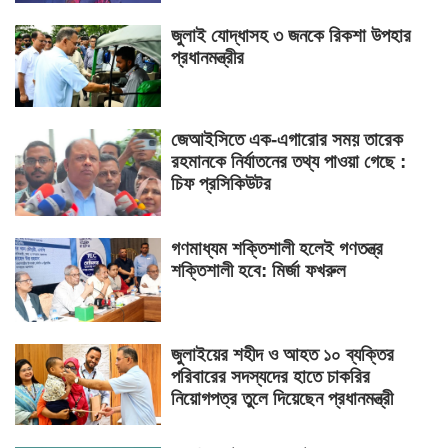
জুলাই যোদ্ধাসহ ৩ জনকে রিকশা উপহার
প্রধানমন্ত্রীর
জেআইসিতে এক-এগারোর সময় তারেক
রহমানকে নির্যাতনের তথ্য পাওয়া গেছে :
চিফ প্রসিকিউটর
গণমাধ্যম শক্তিশালী হলেই গণতন্ত্র
শক্তিশালী হবে: মির্জা ফখরুল
জুলাইয়ের শহীদ ও আহত ১০ ব্যক্তির
পরিবারের সদস্যদের হাতে চাকরির
নিয়োগপত্র তুলে দিয়েছেন প্রধানমন্ত্রী