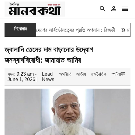
search
person
reorder
double_arrow
শিরোনাম
দেওয়া বাংলাদেশের সার্বভৌমত্বের প্রতি অপমান : রিজভী
মাহবুব আলী খ
জ্বালানি তেলের দাম বাড়ানোর উদ্যোগ
জনস্বার্থবিরোধী: জামায়াত আমির
সময়: 9:23 am -
Lead
অর্থনীতি
জাতীয়
রাজনৈতিক
স্পটলাইট
June 1, 2026 |
News