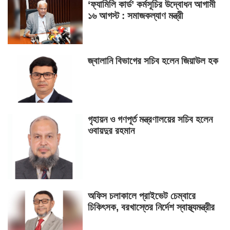
‘ফ্যামিলি কার্ড’ কর্মসূচির উদ্বোধন আগামী
১৬ আগস্ট : সমাজকল্যাণ মন্ত্রী
জ্বালানি বিভাগের সচিব হলেন জিয়াউল হক
গৃহায়ন ও গণপূর্ত মন্ত্রণালয়ের সচিব হলেন
ওবায়দুর রহমান
অফিস চলাকালে প্রাইভেট চেম্বারে
চিকিৎসক, বরখাস্তের নির্দেশ স্বাস্থ্যমন্ত্রীর