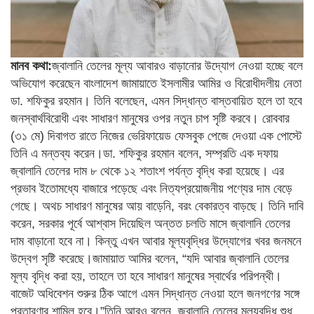
মানব কথা:
জ্বালানি তেলের মূল্য আবারও বাড়ানোর উদ্যোগ নেওয়া হচ্ছে বলে
অভিযোগ করেছেন বাংলাদেশ জামায়াতে ইসলামীর আমির ও বিরোধীদলীয় নেতা
ডা. শফিকুর রহমান। তিনি বলেছেন, এমন সিদ্ধান্ত বাস্তবায়িত হলে তা হবে
জনস্বার্থবিরোধী এবং সাধারণ মানুষের ওপর নতুন চাপ সৃষ্টি করবে। রোববার
(৩১ মে) দিবাগত রাতে নিজের ভেরিফায়েড ফেসবুক পেজে দেওয়া এক পোস্টে
তিনি এ মন্তব্য করেন।ডা. শফিকুর রহমান বলেন, সম্প্রতি এক দফায়
জ্বালানি তেলের দাম ৮ থেকে ১২ শতাংশ পর্যন্ত বৃদ্ধি করা হয়েছে। এর
প্রভাব ইতোমধ্যে বাজারে পড়েছে এবং নিত্যপ্রয়োজনীয় পণ্যের দাম বেড়ে
গেছে। অথচ সাধারণ মানুষের আয় বাড়েনি, বরং বেকারত্ব বাড়ছে। তিনি দাবি
করেন, সরকার পূর্বে আশ্বাস দিয়েছিল অন্তত চলতি মাসে জ্বালানি তেলের
দাম বাড়ানো হবে না। কিন্তু এখন আবার মূল্যবৃদ্ধির উদ্যোগের খবর জনমনে
উদ্বেগ সৃষ্টি করেছে।জামায়াত আমির বলেন, “যদি আবার জ্বালানি তেলের
মূল্য বৃদ্ধি করা হয়, তাহলে তা হবে সাধারণ মানুষের স্বার্থের পরিপন্থী।
বাজেট অধিবেশন শুরুর ঠিক আগে এমন সিদ্ধান্ত নেওয়া হলে জনগণের সঙ্গে
প্রতারণার শামিল হবে।”তিনি আরও বলেন, জ্বালানি তেলের মূল্যবৃদ্ধি শুধু