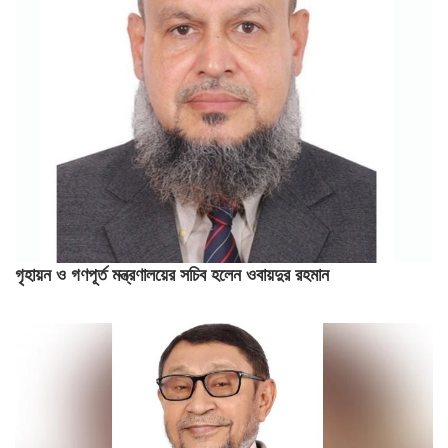
গৃহায়ন ও গণপূর্ত মন্ত্রণালয়ের সচিব হলেন ওবায়দুর রহমান