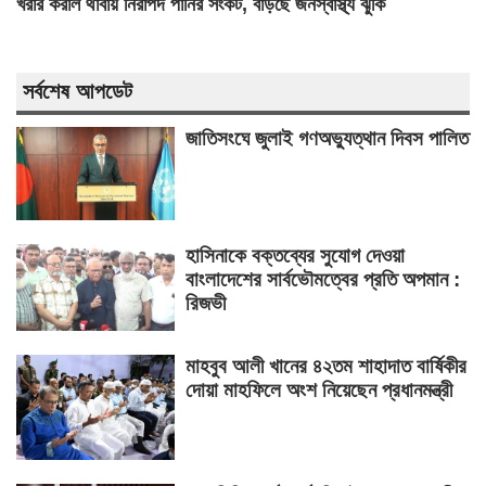
খরার করাল থাবায় নিরাপদ পানির সংকট, বাড়ছে জনস্বাস্থ্য ঝুঁকি
সর্বশেষ আপডেট
জাতিসংঘে জুলাই গণঅভ্যুত্থান দিবস পালিত
হাসিনাকে বক্তব্যের সুযোগ দেওয়া
বাংলাদেশের সার্বভৌমত্বের প্রতি অপমান :
রিজভী
মাহবুব আলী খানের ৪২তম শাহাদাত বার্ষিকীর
দোয়া মাহফিলে অংশ নিয়েছেন প্রধানমন্ত্রী