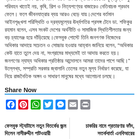
পরিবহন খাতেই নয়, কৃষি, শিল্প ও নিত্যপণ্যের বাজারেও নেতিবাচক প্রভাব
ফেলে। ফলে জীবনযাত্রার ব্যয় আরও বেড়ে যায়।দেশের বর্তমান
আইনশৃঙ্খলা পরিস্থিতি ও দ্রব্যমূল্যের ঊর্ধ্বগতির প্রসঙ্গ টেনে ডা. শফিকুর
রহমান বলেন, এসব সংকট দেশের অর্থনীতি ও সামাজিক স্থিতিশীলতার জন্য
বড় চ্যালেঞ্জ হয়ে দাঁড়িয়েছে।ফেসবুক পোস্টে তিনি জনগণক নিজেদের
অধিকার আদায়ে সচেতন ও সোচ্চার হওয়ার আহ্বান জানিয়ে বলেন, “অধিকার
কেউ হাতে তুলে দেয় না, সংগ্রামের মাধ্যমেই তা আদায় করতে হয়।
জনগণের ন্যায্য অধিকার প্রতিষ্ঠার আন্দোলনে আমরা তাদের পাশে আছি।”
উল্লেখ্য, সম্প্রতি সরকার জ্বালানি তেলের নতুন মূল্য নির্ধারণ করেছে, যা
নিয়ে রাজনৈতিক অঙ্গন ও সাধারণ মানুষের মধ্যে আলোচনা চলছে।
Share Now
Facebook
Pinterest
WhatsApp
Twitter
Messenger
Email
Print
Post
ফেসবুক স্ট্যাটাসে নতুন বিতর্কের জন্ম
চাকরির নামে প্রতারণার ফাঁদ,
navigation
দিলেন নাসীরুদ্দীন পাটওয়ারী
সতর্কবার্তা এনবিআরের