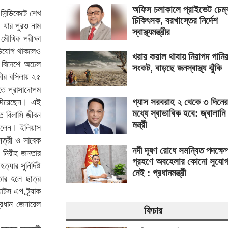
অফিস চলাকালে প্রাইভেট চেম্
িন্ডিকেটে শেখ
চিকিৎসক, বরখাস্তের নির্দেশ
 যার পুরও নাম
স্বাস্থ্যমন্ত্রীর
মৌখিক পরীক্ষা
অভিযোগ থাকলেও
খরার করাল থাবায় নিরাপদ পানি
ে বিদেশে অঢেল
সংকট, বাড়ছে জনস্বাস্থ্য ঝুঁকি
ানীর বসিলায় ২৫
িতে প্রাসাদোপম
গ্যাস সরবরাহ ২ থেকে ৩ দিনের
ম দিয়েছেন। এই
মধ্যে স্বাভাবিক হবে: জ্বালানি
এত বিলাসি জীবন
মন্ত্রী
িলেন। ইলিয়াস
েত্রী ও সাবেক
নদী দূষণ রোধে সমন্বিত পদক্ষে
য়ে নিরীহ জনতার
গ্রহণে অবহেলার কোনো সুযো
ার সুনির্দিষ্ট
নেই : প্রধানমন্ত্রী
ার হলে ছাত্র
টস এপ ট্র্যাক
রধান জেনারেল
ফিচার