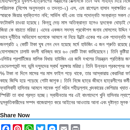
মোহাম্মদপুরে যুবলীগ-ছাত্রলীগের সন্ত্রাসের নেক্সাসকে তিনি অর্থ সাহায্য দিয়ে 
পরিচালক (বিশেষ অনুসন্ধান ও তদন্ত-২) এস, এম রাশেদুল হাসান স্বাক্ষর
স্মারকে জিয়ার ব্যক্তিগত নথি; সার্ভিস বহি এবং তার পদোন্নতি সংক্রান্ত সকল র
ফটোকপি চাওয়া হয়েছে। কিন্তু দেড় মাস অতিক্রান্ত হলেও দুদক্কে থোড়াই ক
জিয়া কে বাচাতে মরিয়া। এদের একজন সদস্য প্রকৌশল জনাব মোসলেহ উদ্দিন আ
ভাবে দূর্নীতির অভিযোগ গুলোকে আমলে না নিয়ে উল্টো একের পর এক পদোন্নতি স
জনপ্রতি ২ কোটি টাকা ঘুষ লেন দেন হয়েছে মর্মে হাউজিং এ জন শ্রুতি রয়েছে।
যোগসাজসে ঢালাউ বদলী বানিজ্য করে ৬০ কোটি টাকা কামিয়েছেন। তিনি কুষ্টিয়া
এসিউর প্রপার্টিজের মালিক বিধায় হাউজিং এর জমি দখলের নিয়ন্ত্রন প্রতিষ্ঠ
ডেভেলপমেন্ট সহ ভুমি দস্যুদের স্বার্থ সুরক্ষায় মরিয়া। তিনি উন্নয়ন প্রকপ্লে
% টাকা না দিলে মাসের পর মাস ফাইল পড়ে থাকে, তার আস্কারায় কেরানিরা ফা
কাছে জিম্মি হয়ে পড়েছে গোটা জাগৃক। তিনি নিজে ছাত্র জীবনে ছাত্রলীগের কর্মী
ফ্যাসিবাদী হাসিনার আমলে সাবেক পূর্ত সচিব শহীদুল্লাহ খন্দকারের কেশিয়ার খ্য
স্পিরিট তা বাধা গ্রস্ত হচ্ছে। স্বাধীনতার পর এই বাংলাদেশে খুনি হাসিনার 
দুস্কৃতিকারীদের সম্পদ বাজেয়াপ্ত করে আইনের আওতায় আনা এবং দৃষ্টান্ত মূলক
Share Now
Facebook
Pinterest
WhatsApp
Twitter
Messenger
Email
Print