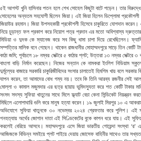
৫ই আগস্ট খুনি হাসিনার পতন হলে শেখ সোহেল কিছুটা বাটে পড়েন। তার বিরুদ্ধে 
সোহেলের অন্যতম সহযোগী ছিলেন জিয়া। এই জিয়া হিলেন ডিপ্লোমা প্রকৌশলী। কি
জিয়াউর রহমান। জিয়া উপসহকারী প্রকৌশলী হিসেবে চাকুরিতে যোগদান করেন। এক
নিয়ে চুড়ান্ত ফল প্রকাশ করে নিয়োগ পত্র প্রদান এর মতো অবিশ্বাস্য দ্রুত্ত
মিডিয়া ও দুদক কে ম্যানেজ করে সব কিছু ধামা চাপা দিয়ে রেখেছিলেন। ফ্যা
সম্পত্তির মালিক বনে গেছেন। থাকেন রাজধানীর মোহাম্মদপুরে সাড়ে তিন কোটি টাকা
কাঠা জমি; পূর্বাচলে ১৮ নম্বর সেক্টরে ৫ কাঠার প্লট; উত্তরা ১৩ নম্বর সেক্টরে
বাংলো বাড়ি নির্মান করেছেন। নিজের সন্তান কে নামকরা ইংলিশ নিডিয়াম স্কু
দুর্মূল্যের বাজারে সরকারি চাকুরিজীবিদের সংসার চালাতেই হিমশিম খায় বলে সরকার ব
যাপন করেন, তা আমাদের বোধ গম্য নয়। তবে কি তিনি আরব্য রজনীর সেই আলাদ
মোল্লা ও কামাল মজুমদার এর ছত্র ছায়ায় ভুমিদস্যুতা করে শত কোটি টাকার 
সংসদ সদস্য সুফিয়া খাতুনের সাথে মিলে ফ্ল্যাট বেচা কেনা সিন্ডিকেট নিয়ন্ত্রন 
মিছিলে এলোপাথারি গুলি করে মানুষ হত্যা করেন। ১৯ জুলাই মিরপুর ১০ এ আকরাম খ
অভিযোগে সুফিয়া খাতুনকে ৩০ নভেম্বর ২০২৪ গ্রেফতার করে পুলিশ। এই সুফি
গনহত্যায় অর্থের জোগান দাতা এই সিণ্ডিকেটের বুকে কাপন ধরে যায়। এই সুফিয়া খ
করলেই বেরিয়ে আসবে। মহাম্মদপুরে এসে জিয়া ভারতীয় গোয়েন্দা সংস্থা ‘র’
আজিজকে বিভিন্ন সমইয়ে প্লট পাইয়ে দেয়ায় জোসেফ বাহিনীর সাথেও তার সখ্য