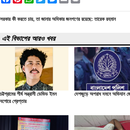
Post
সরকার কী করতে চায়, তা জানার অধিকার জনগণের রয়েছে: তারেক রহমান
navigation
এই বিভাগের আরও খবর
চট্টগ্রামের শীর্ষ সন্ত্রাসী ডেভিড ইমন
দেশজুড়ে অপরাধ দমনে অভিযান জ
যশোরে গ্রেপ্তার