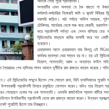
আটকে গেছে পুরো প্রতিষ্ঠানটি।
সংস্থাটির এমন অবস্থা যে ঠক বাছতে গা উজাড়
কর্মকর্তা-কর্মচারিরা নিজেরাই জমি ও ফ্ল্যাট বিক্রির স
সরাসরি জড়িত। মাঠ পর্যায়ে অফিস সহায়ক, সুইপা
চৌকিদার, সার্ভেয়ার থেকে শুরু করে কেরানী, ড্রাফটস 
করে প্রকৌশলী পর্যন্ত এবং সেগন বাগিচায় হেড অফ
সিন্ডিকেটের মাধ্যমে জমির দালালী করে শত কোটি
হয়েছেন।
চেয়ারমযান আসে চেয়ারমযান যায় কিন্তু এই সিণ্ডিক
কার্যকর ব্যবস্থা নেয়া সম্ভব হয় না। হয় এই সিন্ডি
নিয়োগ; পদোন্নতি; বরাদ্দ ও অন্যান্য ফাইল সা
তিত স্বৈরাচার শেখ হাসিনার শাসন আমলে দূর্নীতির রাম রাজত্ব কায়েম করেছে। পতি
। এই সিন্ডিকেটের সম্মুখে ছিলেন শেখ সোহেল রানা, যিনি ফ্যাসিবাদের পুরোটা সম
পসহকারী প্রকৌশলী হিসাবে চাকুরিতে যোগদান করেন। যদিও তার নিয়োগ প্রক্
তি করেও পেয়েছেন একের পর এক পদোন্নতি। এমনকি রাজনৈতিক প্রভাব খাটিয়ে সহ
 ডিভিশনে উপবিভাগীয় প্রকৌশলী থেকে রাম রাজত্ব কায়েম করেন। উন্নয়ন প্রকল্পে 
ডিকেট পুরোটাই ছিলো তার নিয়ন্ত্রনে।