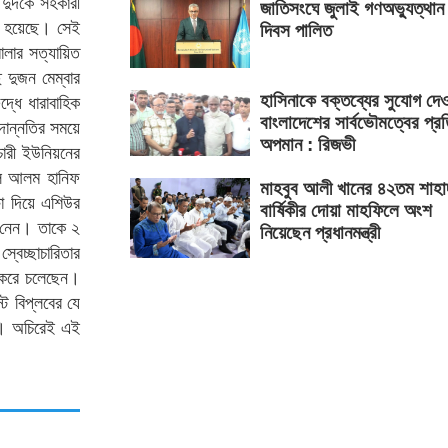
ে দুদকে সহকারী
জাতিসংঘে জুলাই গণঅভ্যুত্থান
া হয়েছে। সেই
দিবস পালিত
মালার সত্যায়িত
দুজন মেম্বার
হাসিনাকে বক্তব্যের সুযোগ দে
ধে ধারাবাহিক
বাংলাদেশের সার্বভৌমত্বের প্র
দোন্নতির সময়ে
অপমান : রিজভী
চারী ইউনিয়নের
বুল আলম হানিফ
মাহবুব আলী খানের ৪২তম শাহা
ষা দিয়ে এশিউর
বার্ষিকীর দোয়া মাহফিলে অংশ
রে নেন। তাকে ২
নিয়েছেন প্রধানমন্ত্রী
বেচ্ছাচারিতার
ন করে চলেছেন।
্ট বিপ্লবের যে
না। অচিরেই এই