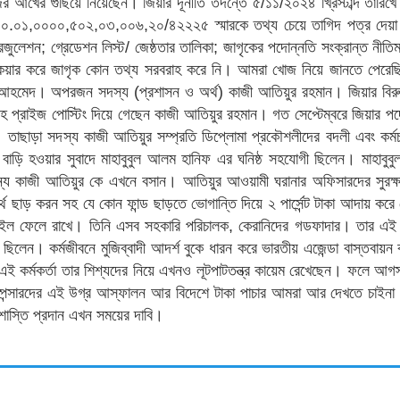
নিজের আখের গুছিয়ে নিয়েছেন। জিয়ার দূর্নীতি তদন্তে ৫/১১/২০২৪ খ্রিস্টাব্দ তারিখ
িত ০০.০১,০০০০,৫০২,০৩,০০৬,২০/৪২২২৫ স্মারকে তথ্য চেয়ে তাগিদ পত্র দেয়
েজুলেশন; গ্রেডেশন লিস্ট/ জেষ্ঠতার তালিকা; জাগৃকের পদোন্নতি সংক্রান্ত নীতি
েয়ার করে জাগৃক কোন তথ্য সরবরাহ করে নি। আমরা খোজ নিয়ে জানতে পেরেছি 
হমেদ। অপরজন সদস্য (প্রশাসন ও অর্থ) কাজী আতিয়ুর রহমান। জিয়ার বিরুদ্
হ প্রাইজ পোস্টিং দিয়ে গেছেন কাজী আতিয়ুর রহমান। গত সেপ্টেম্বরে জিয়ার প
 তাছাড়া সদস্য কাজী আতিয়ুর সম্প্রতি ডিপ্লোমা প্রকৌশলীদের বদলী এবং কর্ম
 বাড়ি হওয়ার সুবাদে মাহাবুবুল আলম হানিফ এর ঘনিষ্ঠ সহযোগী ছিলেন। মাহাবু
ার জন্য কাজী আতিয়ুর কে এখনে বসান। আতিয়ুর আওয়ামী ঘরানার অফিসারদের সুরক্
র অর্থ ছাড় করন সহ যে কোন ফান্ড ছাড়তে ভোগান্তি দিয়ে ২ পার্সেন্ট টাকা আদায় ক
ইল ফেলে রাখে। তিনি এসব সহকারি পরিচালক, কেরানিদের গডফাদার। তার এই স্
 ছিলেন। কর্মজীবনে মুজিব্বাদী আদর্শ বুকে ধারন করে ভারতীয় এজেন্ডা বাস্তবায়
াত এই কর্মকর্তা তার শিশ্যদের নিয়ে এখনও লূটপাটতন্ত্র কায়েম রেখেছেন। ফলে আগস
ল্যাস্পেন্সারদের এই উগ্র আস্ফালন আর বিদেশে টাকা পাচার আমরা আর দেখতে চাই
 শাস্তি প্রদান এখন সময়ের দাবি।