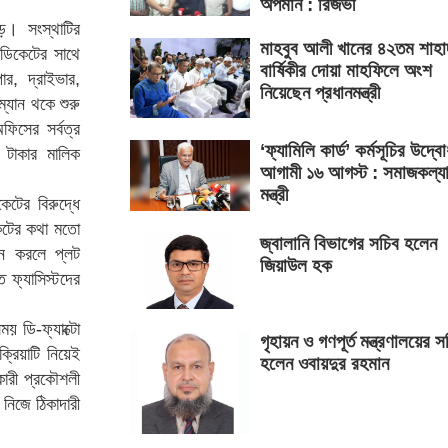
অপমান : রিজভী
। সংস্থাটির
মাহবুব আলী খানের ৪২তম শাহা
িন্ডিকেটের সাথে
বার্ষিকীর দোয়া মাহফিলে অংশ
র, দ্রাইভার,
নিয়েছেন প্রধানমন্ত্রী
ম্যান থকে শুরু
িসের সর্বত্র
‘ফ্যামিলি কার্ড’ কর্মসূচির উদ্ব
 টাকার মালিক
আগামী ১৬ আগস্ট : সমাজকল্য
মন্ত্রী
েটের বিরুদ্ধে
কেটের কথা মতো
জ্বালানি বিভাগের সচিব হলেন
ইন করলে প্লট
জিয়াউল হক
ত ফ্যাসিস্টদের
য় ডি-ফ্যাক্টো
গৃহায়ন ও গণপূর্ত মন্ত্রণালয়ের স
রিয়াটি নিয়েই
হলেন ওবায়দুর রহমান
কারী প্রকৌশলী
নিজে ঠিকাদারী