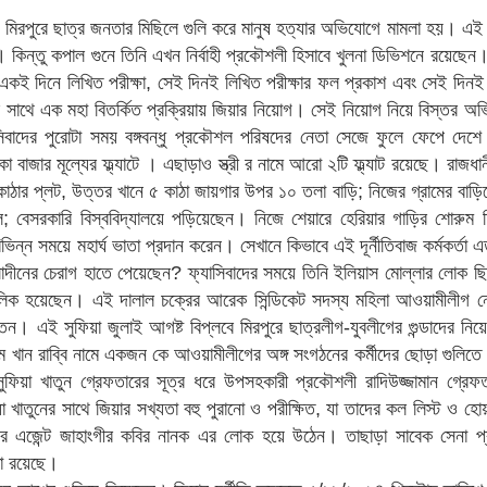
মিরপুরে ছাত্র জনতার মিছিলে গুলি করে মানুষ হত্যার অভিযোগে মামলা হয়। এই স
ন্তু কপাল গুনে তিনি এখন নির্বাহী প্রকৌশলী হিসাবে খুলনা ডিভিশনে রয়েছেন।
ই দিনে লিখিত পরীক্ষা, সেই দিনই লিখিত পরীক্ষার ফল প্রকাশ এবং সেই দিনই 
ার সাথে এক মহা বিতর্কিত প্রক্রিয়ায় জিয়ার নিয়োগ। সেই নিয়োগ নিয়ে বিস্তর 
সিবাদের পুরোটা সময় বঙ্গবন্ধু প্রকৌশল পরিষদের নেতা সেজে ফুলে ফেপে দেশ
 বাজার মূল্যের ফ্ল্যাটে । এছাড়াও স্ত্রী র নামে আরো ২টি ফ্ল্যাট রয়েছে। রাজধ
 ৩ কাঠার প্লট, উত্তর খানে ৫ কাঠা জায়গার উপর ১০ তলা বাড়ি; নিজের গ্রামের বাড়
লে; বেসরকারি বিস্ববিদ্যালয়ে পড়িয়েছেন। নিজে শেয়ারে হেরিয়ার গাড়ির শোরু
িভিন্ন সময়ে মহার্ঘ ভাতা প্রদান করেন। সেখানে কিভাবে এই দূর্নীতিবাজ কর্মকর্তা 
ীনের চেরাগ হাতে পেয়েছেন? ফ্যাসিবাদের সময়ে তিনি ইলিয়াস মোল্লার লোক ছ
মালিক হয়েছেন। এই দালাল চক্রের আরেক সিন্ডিকেট সদস্য মহিলা আওয়ামীলীগ ন
করতেন। এই সুফিয়া জুলাই আগষ্ট বিপ্লবে মিরপুরে ছাত্রলীগ-যুবলীগের গুন্ডাদের নি
ান রাব্বি নামে একজন কে আওয়ামীলীগের অঙ্গ সংগঠনের কর্মীদের ছোড়া গুলিতে হত্য
য়া খাতুন গ্রেফতারের সূত্র ধরে উপসহকারী প্রকৌশলী রাদিউজ্জামান গ্রেফত
াতুনের সাথে জিয়ার সখ্যতা বহু পুরানো ও পরীক্ষিত, যা তাদের কল লিস্ট ও হোয়া
 এর এজেন্ট জাহাংগীর কবির নানক এর লোক হয়ে উঠেন। তাছাড়া সাবেক সেনা প্
তা রয়েছে।