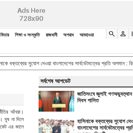
search
person
re
ফিচার
শিক্ষা ও সংস্কৃতি
রাজধানী
অপরাধ
আবহাওয়া
doubl
্তব্যের সুযোগ দেওয়া বাংলাদেশের সার্বভৌমত্বের প্রতি অপমান : রিজভী
সর্বশেষ আপডেট
জাতিসংঘে জুলাই গণঅভ্যুত্থান
দিবস পালিত
র্নীতির আঁখরা।
া। ঘুষ না দিলে
হাসিনাকে বক্তব্যের সুযোগ দে
ডিকেট এর জালে
বাংলাদেশের সার্বভৌমত্বের প্র