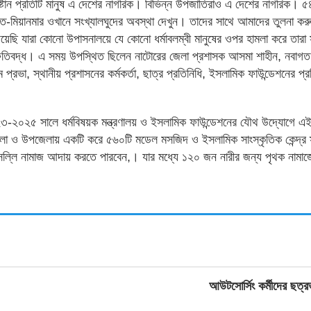
রিষ্টান প্রতিটি মানুষ এ দেশের নাগরিক। বিভিন্ন উপজাতিরাও এ দেশের নাগরিক। 
 ভারত-মিয়ানমার ওখানে সংখ্যালঘুদের অবস্থা দেখুন। তাদের সাথে আমাদের তুলনা 
েছি যারা কোনো উপাসনালয়ে যে কোনো ধর্মাবলম্বী মানুষের ওপর হামলা করে তারা সন
ুতিবদ্ধ। এ সময় উপস্থিত ছিলেন নাটোরের জেলা প্রশাসক আসমা শাহীন, নবাগত 
প্রভা, স্থানীয় প্রশাসনের কর্মকর্তা, ছাত্র প্রতিনিধি, ইসলামিক ফাউন্ডেশনের প্
ে ২০২৩-২০২৫ সালে ধর্মবিষয়ক মন্ত্রণালয় ও ইসলামিক ফাউন্ডেশনের যৌথ উদ্যোগে এ
 জেলা ও উপজেলায় একটি করে ৫৬০টি মডেল মসজিদ ও ইসলামিক সাংস্কৃতিক কেন্দ্র
সল্লি নামাজ আদায় করতে পারবেন,। যার মধ্যে ১২০ জন নারীর জন্য পৃথক নামাজে
আউটসোর্সিং কর্মীদের ছত্র