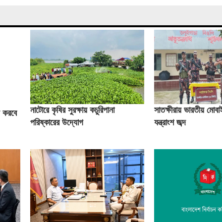
নাটোরে কৃষির সুরক্ষায় কচুরিপানা
সাতক্ষীরায় ভারতীয় মোব
জ করবে
পরিষ্কারের উদ্যোগ
যন্ত্রাংশ জব্দ