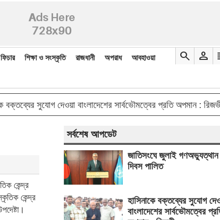
search
person
re
ফিচার
শিক্ষা ও সংস্কৃতি
রাজধানী
অপরাধ
আবহাওয়া
double_arro
ব্যের সুযোগ দেওয়া বাংলাদেশের সার্বভৌমত্বের প্রতি অপমান : রিজভী
সর্বশেষ আপডেট
জাতিসংঘে জুলাই গণঅভ্যুত্থান
দিবস পালিত
িক কেন্দ্র
ৃতিক কেন্দ্র
হাসিনাকে বক্তব্যের সুযোগ দে
উপদেষ্টা।
বাংলাদেশের সার্বভৌমত্বের প্র