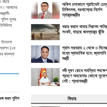
৫৪ বছরে
অফিস চলাকালে প্রাইভেট চেম্
করুন। আমাদের
চিকিৎসক, বরখাস্তের নির্দেশ
্ত্রাসী-
স্বাস্থ্যমন্ত্রীর
পুলিশ সুপার
রতিনিধিসহ
খরার করাল থাবায় নিরাপদ পানি
সংকট, বাড়ছে জনস্বাস্থ্য ঝুঁকি
ই তিনতলা
গ্যাস সরবরাহ ২ থেকে ৩ দিনের
 স্থাপন (২য়
মধ্যে স্বাভাবিক হবে: জ্বালানি
র ব্যবস্থা
মন্ত্রী
নদী দূষণ রোধে সমন্বিত পদক্ষে
গ্রহণে অবহেলার কোনো সুযো
নেই : প্রধানমন্ত্রী
ভঙ্গ করল পুলিশ
ফিচার