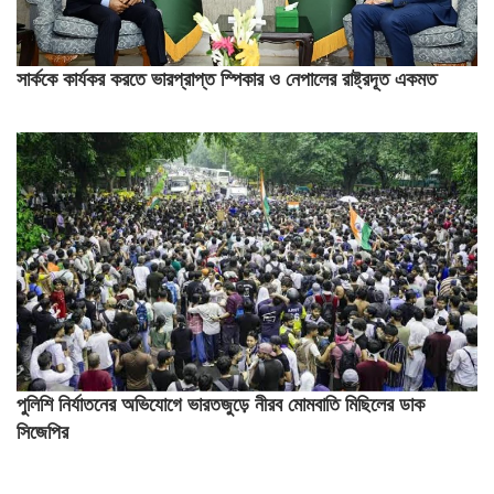
সার্ককে কার্যকর করতে ভারপ্রাপ্ত স্পিকার ও নেপালের রাষ্ট্রদূত একমত
পুলিশি নির্যাতনের অভিযোগে ভারতজুড়ে নীরব মোমবাতি মিছিলের ডাক
সিজেপির