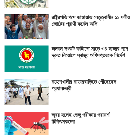
রাষ্ট্রপতি পদে জামায়াত নেতৃত্বাধীন ১১ দলীয়
জোটের প্রার্থী কর্নেল অলি
জনবল সংকট কাটাতে সাড়ে ৩৪ হাজার পদে
দ্রুত নিয়োগে স্বাস্থ্য অধিদপ্তরকে নির্দেশ
মহেশখালীর মাতারবাড়িতে পৌঁছেছেন
প্রধানমন্ত্রী
জ্বর হলেই ডেঙ্গু পরীক্ষার পরামর্শ
চিকিৎসকদের