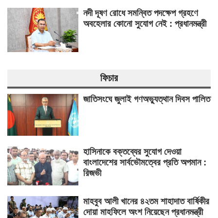
নদী দূষণ রোধে সমন্বিত পদক্ষেপ গ্রহণে
অবহেলার কোনো সুযোগ নেই : প্রধানমন্ত্রী
ফিচার
জাতিসংঘে জুলাই গণঅভ্যুত্থান দিবস পালিত
হাসিনাকে বক্তব্যের সুযোগ দেওয়া
বাংলাদেশের সার্বভৌমত্বের প্রতি অপমান :
রিজভী
মাহবুব আলী খানের ৪২তম শাহাদাত বার্ষিকীর
দোয়া মাহফিলে অংশ নিয়েছেন প্রধানমন্ত্রী