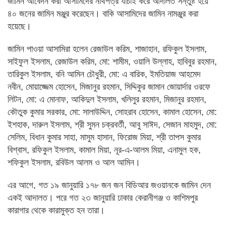
জামিন আবেদন করা আসামিদের নথিপত্র যাচাই করে আদালত সন্তুষ্ট হয়ে
৪০ জনের জামিন মঞ্জুর করেছেন। বাকি আসামিদের জামিন নামঞ্জুর করা
হয়েছে।
জামিন পাওয়া আসামিরা হলেন রেজাউল করিম, শাজাহান, রফিকুল ইসলাম,
সাইফুল ইসলাম, রেজাউল করিম, মো: শামীম, ওয়ালি উল্লাহ, হাবিবুর রহমান,
তারিকুল ইসলাম, বনি আমিন চৌধুরী, মো: এ বারিক, ইমতিয়াজ আহমেদ
নবীন, মোয়াজ্জেম হোসেন, মিজানুর রহমান, সিদ্দিকুর জামান জোয়ার্দার ওরফে
লিটন, মো: এ মোনাফ, আকিদুল ইসলাম, খলিলুর রহমান, মিজানুর রহমান,
কৌতুক কুমার সরকার, মো: সালাউদ্দিন, সোহরাব হোসেন, কামাল হোসেন, মো:
ইশহাক, দারুল ইসলাম, শ্রী সুমন চক্রবর্তী, আবু সাঈদ, সেজান মাহমুদ, মো:
সেলিম, বিধান কুমার সাহা, মাসুম হাসান, ফিরোজ মিয়া, শ্রী তাপস কুমার
বিশ্বাস, রফিকুল ইসলাম, কামাল মিয়া, নূর-এ-আলম মিয়া, এনামুল হক,
শফিকুল ইসলাম, রবিউল আলম ও আল আমিন।
এর আগে, গত ১৯ জানুয়ারি ১৭৮ জন জন বিডিআর জওয়ানকে জামিন দেন
একই আদালত। পরে গত ২৩ জানুয়ারি ঢাকার কেরানীগঞ্জ ও কাশিমপুর
কারাগার থেকে কারামুক্ত হন তারা।