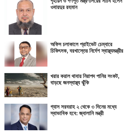
গৃহায়ন ও গণপূর্ত মন্ত্রণালয়ের সচিব হলেন
ওবায়দুর রহমান
অফিস চলাকালে প্রাইভেট চেম্বারে
চিকিৎসক, বরখাস্তের নির্দেশ স্বাস্থ্যমন্ত্রীর
খরার করাল থাবায় নিরাপদ পানির সংকট,
বাড়ছে জনস্বাস্থ্য ঝুঁকি
গ্যাস সরবরাহ ২ থেকে ৩ দিনের মধ্যে
স্বাভাবিক হবে: জ্বালানি মন্ত্রী