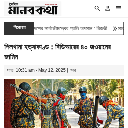
search
person
reorder
double_arrow
শিরোনাম
েওয়া বাংলাদেশের সার্বভৌমত্বের প্রতি অপমান : রিজভী
মাহবুব আলী খা
পিলখানা হত্যাকাণ্ড : বিডিআরের ৪০ জওয়ানের
জামিন
সময়: 10:31 am - May 12, 2025 |
খবর