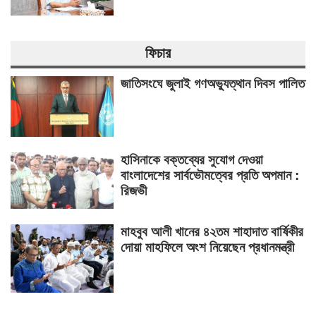
ফিচার
জাতিসংঘে জুলাই গণঅভ্যুত্থান দিবস পালিত
হাসিনাকে বক্তব্যের সুযোগ দেওয়া
বাংলাদেশের সার্বভৌমত্বের প্রতি অপমান :
রিজভী
মাহবুব আলী খানের ৪২তম শাহাদাত বার্ষিকীর
দোয়া মাহফিলে অংশ নিয়েছেন প্রধানমন্ত্রী