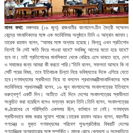
মানব কথা:
মঙ্গলবার (১৬ জুন) রাজধানীর বাংলাদেশ-চীন মৈত্রী সম্মেলন
কেন্দ্রে সাংবাদিকদের সঙ্গে এক মতবিনিময় অনুষ্ঠানে তিনি এ আহ্বান জানান।
তারেক রহমান বলেন, “আমার সঙ্গে অন্যায় হয়েছে। কিন্তু এখন প্রতিশোধ
নিলেই কি সেই ক্ষতি ফিরে পাওয়া যাবে? সবকিছু আগের মতো হয়ে যাবে?
হবে না। তাই প্রতিশোধের মানসিকতা থেকে বেরিয়ে এসে ভাবতে হবে, দেশ
ও সমাজের জন্য আমরা কী করতে পারি।”তিনি বলেন, সফলতা আসবে কি না
সেটি পরের বিষয়, তবে ইতিবাচক চিন্তা নিয়ে ভবিষ্যতের দিকে এগিয়ে যেতে
হবে।গণমাধ্যমের স্বাধীনতা নিয়ে যা বললেন প্রধানমন্ত্রীসাংবাদিকদের সঙ্গে
মতবিনিময়ে প্রধানমন্ত্রী বলেন, ১৬ জুন বাংলাদেশের সংবাদপত্রের ইতিহাসে
গুরুত্বপূর্ণ একটি দিন। অতীতে এই দিনে দেশের সংবাদপত্রের স্বাধীনতা
সংকুচিত করা হয়েছিল বলেও মন্তব্য করেন তিনি।তিনি বলেন, সংবাদপত্রের
কণ্ঠরোধের যে পরিস্থিতি একসময় ছিল, বর্তমানে তা নেই। গণমাধ্যম
স্বাধীনভাবে কাজ করার সুযোগ পাচ্ছে।তারেক রহমান আরও বলেন, বহুদলীয়
গণতন্ত্র ও মুক্ত গণমাধ্যমের পরিবেশ পুনঃপ্রতিষ্ঠার বিষয়টি দেশের
গণতান্ত্রিক অগ্রযাত্রার সঙ্গে সম্পর্কিত। মাদক রোধে খেলাধুলা ও সংস্কৃতিতে