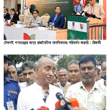
টেকসই গণতন্ত্রের জন্য রাজনৈতিক মানসিকতার পরিবর্তন জরুরি : রিজভী