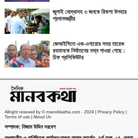
জুলাই যোদ্ধাসহ ৩ জনকে রিকশা উপহার
প্রধানমন্ত্রীর
জেআইসিতে এক-এগারোর সময় তারেক
রহমানকে নির্যাতনের তথ্য পাওয়া গেছে :
চিফ প্রসিকিউটর
Allright reseved by © manobkatha.com - 2024 | Privacy Policy |
Terms of use | About Us
সম্পাদক: নিজাম উদ্দিন দরবেশ
সম্পাদকীয় ও বাণিজ্যিক কার্যালয়:দারুস সালাম আর্কেড, ৪র্থ তলা, ১৪, পুরানা