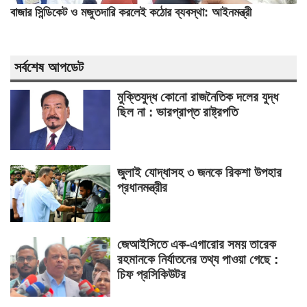
বাজার সিন্ডিকেট ও মজুতদারি করলেই কঠোর ব্যবস্থা: আইনমন্ত্রী
সর্বশেষ আপডেট
মুক্তিযুদ্ধ কোনো রাজনৈতিক দলের যুদ্ধ
ছিল না : ভারপ্রাপ্ত রাষ্ট্রপতি
জুলাই যোদ্ধাসহ ৩ জনকে রিকশা উপহার
প্রধানমন্ত্রীর
জেআইসিতে এক-এগারোর সময় তারেক
রহমানকে নির্যাতনের তথ্য পাওয়া গেছে :
চিফ প্রসিকিউটর