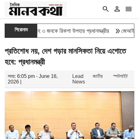
search
person
reorder
double_arrow
শিরোনাম
ুলাই যোদ্ধাসহ ৩ জনকে রিকশা উপহার প্রধানমন্ত্রীর
জেআইসিতে এক-এ
প্রতিশোধ নয়, দেশ গড়ার মানসিকতা নিয়ে এগোতে
হবে: প্রধানমন্ত্রী
সময়: 6:05 pm - June 16,
Lead
জাতীয়
স্পটলাইট
2026 |
News