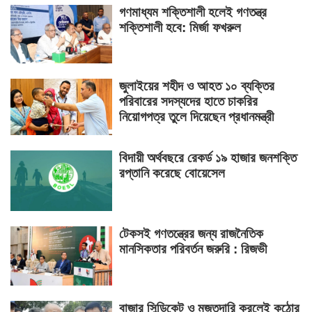
গণমাধ্যম শক্তিশালী হলেই গণতন্ত্র
শক্তিশালী হবে: মির্জা ফখরুল
জুলাইয়ের শহীদ ও আহত ১০ ব্যক্তির
পরিবারের সদস্যদের হাতে চাকরির
নিয়োগপত্র তুলে দিয়েছেন প্রধানমন্ত্রী
বিদায়ী অর্থবছরে রেকর্ড ১৯ হাজার জনশক্তি
রপ্তানি করেছে বোয়েসেল
টেকসই গণতন্ত্রের জন্য রাজনৈতিক
মানসিকতার পরিবর্তন জরুরি : রিজভী
বাজার সিন্ডিকেট ও মজুতদারি করলেই কঠোর