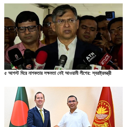
৫ আগস্ট ঘিরে নাশকতার সক্ষমতা নেই আওয়ামী লীগের: স্বরাষ্ট্রমন্ত্রী