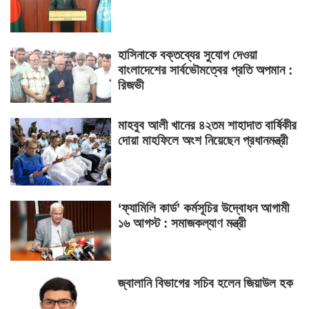
হাসিনাকে বক্তব্যের সুযোগ দেওয়া
বাংলাদেশের সার্বভৌমত্বের প্রতি অপমান :
রিজভী
মাহবুব আলী খানের ৪২তম শাহাদাত বার্ষিকীর
দোয়া মাহফিলে অংশ নিয়েছেন প্রধানমন্ত্রী
‘ফ্যামিলি কার্ড’ কর্মসূচির উদ্বোধন আগামী
১৬ আগস্ট : সমাজকল্যাণ মন্ত্রী
জ্বালানি বিভাগের সচিব হলেন জিয়াউল হক