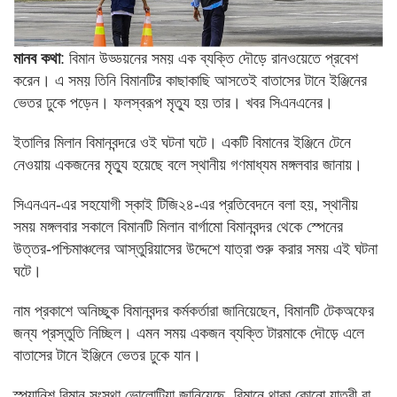
মানব কথা
: বিমান উড্ডয়নের সময় এক ব্যক্তি দৌড়ে রানওয়েতে প্রবেশ
করেন। এ সময় তিনি বিমানটির কাছাকাছি আসতেই বাতাসের টানে ইঞ্জিনের
ভেতর ঢুকে পড়েন। ফলস্বরূপ মৃত্যু হয় তার। খবর সিএনএনের।
ইতালির মিলান বিমানবন্দরে ওই ঘটনা ঘটে। একটি বিমানের ইঞ্জিনে টেনে
নেওয়ায় একজনের মৃত্যু হয়েছে বলে স্থানীয় গণমাধ্যম মঙ্গলবার জানায়।
সিএনএন-এর সহযোগী স্কাই টিজি২৪-এর প্রতিবেদনে বলা হয়, স্থানীয়
সময় মঙ্গলবার সকালে বিমানটি মিলান বার্গামো বিমানবন্দর থেকে স্পেনের
উত্তর-পশ্চিমাঞ্চলের আস্তুরিয়াসের উদ্দেশে যাত্রা শুরু করার সময় এই ঘটনা
ঘটে।
নাম প্রকাশে অনিচ্ছুক বিমানবন্দর কর্মকর্তারা জানিয়েছেন, বিমানটি টেকঅফের
জন্য প্রস্তুতি নিচ্ছিল। এমন সময় একজন ব্যক্তি টারমাকে দৌড়ে এলে
বাতাসের টানে ইঞ্জিনে ভেতর ঢুকে যান।
স্প্যানিশ বিমান সংস্থা ভোলোটিয়া জানিয়েছে, বিমানে থাকা কোনো যাত্রী বা