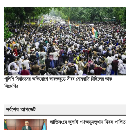
পুলিশি নির্যাতনের অভিযোগে ভারতজুড়ে নীরব মোমবাতি মিছিলের ডাক
সিজেপির
সর্বশেষ আপডেট
জাতিসংঘে জুলাই গণঅভ্যুত্থান দিবস পালিত