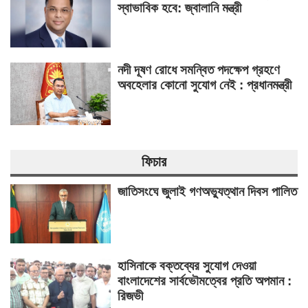
স্বাভাবিক হবে: জ্বালানি মন্ত্রী
নদী দূষণ রোধে সমন্বিত পদক্ষেপ গ্রহণে
অবহেলার কোনো সুযোগ নেই : প্রধানমন্ত্রী
ফিচার
জাতিসংঘে জুলাই গণঅভ্যুত্থান দিবস পালিত
হাসিনাকে বক্তব্যের সুযোগ দেওয়া
বাংলাদেশের সার্বভৌমত্বের প্রতি অপমান :
রিজভী