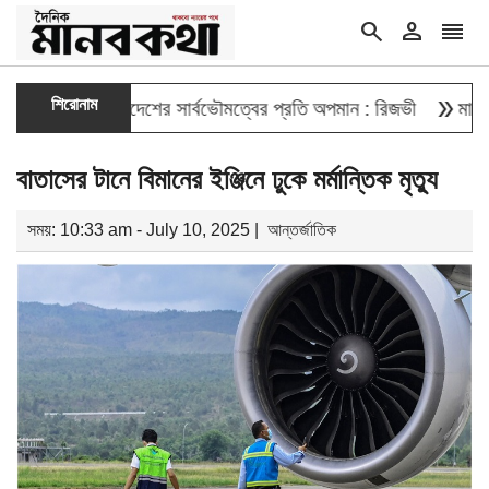
search
person
reorder
double_arrow
শিরোনাম
েওয়া বাংলাদেশের সার্বভৌমত্বের প্রতি অপমান : রিজভী
মাহবুব আলী খা
বাতাসের টানে বিমানের ইঞ্জিনে ঢুকে মর্মান্তিক মৃত্যু
সময়: 10:33 am - July 10, 2025 |
আন্তর্জাতিক