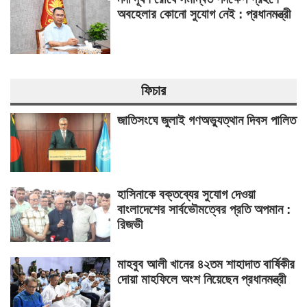
অবহেলার কোনো সুযোগ নেই : প্রধানমন্ত্রী
ফিচার
জাতিসংঘে জুলাই গণঅভ্যুত্থান দিবস পালিত
হাসিনাকে বক্তব্যের সুযোগ দেওয়া
বাংলাদেশের সার্বভৌমত্বের প্রতি অপমান :
রিজভী
মাহবুব আলী খানের ৪২তম শাহাদাত বার্ষিকীর
দোয়া মাহফিলে অংশ নিয়েছেন প্রধানমন্ত্রী