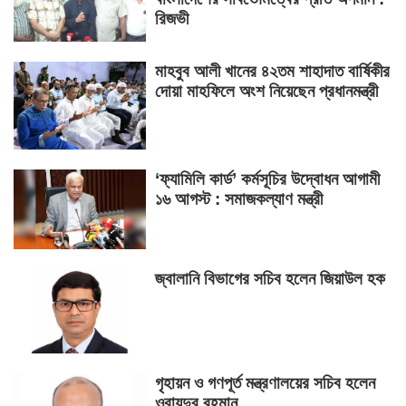
রিজভী
মাহবুব আলী খানের ৪২তম শাহাদাত বার্ষিকীর
দোয়া মাহফিলে অংশ নিয়েছেন প্রধানমন্ত্রী
‘ফ্যামিলি কার্ড’ কর্মসূচির উদ্বোধন আগামী
১৬ আগস্ট : সমাজকল্যাণ মন্ত্রী
জ্বালানি বিভাগের সচিব হলেন জিয়াউল হক
গৃহায়ন ও গণপূর্ত মন্ত্রণালয়ের সচিব হলেন
ওবায়দুর রহমান