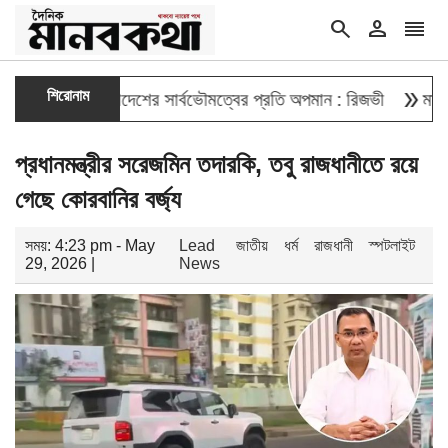
search
person
reorder
double_arrow
শিরোনাম
েওয়া বাংলাদেশের সার্বভৌমত্বের প্রতি অপমান : রিজভী
মাহবুব আলী খ
প্রধানমন্ত্রীর সরেজমিন তদারকি, তবু রাজধানীতে রয়ে
গেছে কোরবানির বর্জ্য
সময়: 4:23 pm - May
Lead
জাতীয়
ধর্ম
রাজধানী
স্পটলাইট
29, 2026 |
News