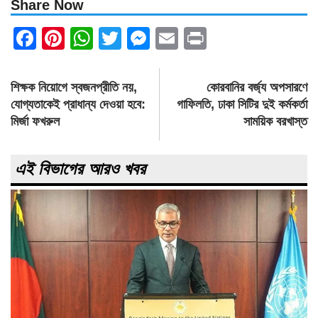
Share Now
Facebook
Pinterest
WhatsApp
Twitter
Messenger
Email
Print
Post
শিক্ষক নিয়োগে স্বজনপ্রীতি নয়,
কোরবানির বর্জ্য অপসারণে
navigation
যোগ্যতাকেই প্রাধান্য দেওয়া হবে:
গাফিলতি, ঢাকা সিটির দুই কর্মকর্তা
মির্জা ফখরুল
সাময়িক বরখাস্ত
এই বিভাগের আরও খবর