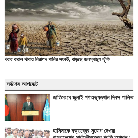
খরার করাল থাবায় নিরাপদ পানির সংকট, বাড়ছে জনস্বাস্থ্য ঝুঁকি
সর্বশেষ আপডেট
জাতিসংঘে জুলাই গণঅভ্যুত্থান দিবস পালিত
হাসিনাকে বক্তব্যের সুযোগ দেওয়া
বাংলাদেশের সার্বভৌমত্বের প্রতি অপমান :