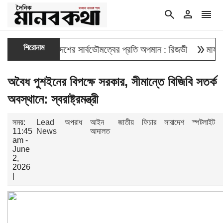
search
person
reorder
double_arrow
শিরোনাম
দেওয়া বাংলাদেশের সার্বভৌমত্বের প্রতি অপমান : রিজভী
মাহবুব আলী খ
অবৈধ পুশইনের বিপক্ষে সরকার, সীমান্তে বিজিবি সতর্ক
অবস্থানে: স্বরাষ্ট্রমন্ত্রী
সময়:
Lead
অপরাধ
আইন
জাতীয়
ফিচার
সারাদেশ
স্পটলাইট
11:45
News
আদালত
am -
June
2,
2026
|