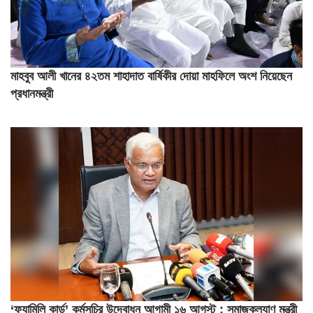
মাহবুব আলী খানের ৪২তম শাহাদাত বার্ষিকীর দোয়া মাহফিলে অংশ নিয়েছেন
প্রধানমন্ত্রী
‘ফ্যামিলি কার্ড’ কর্মসূচির উদ্বোধন আগামী ১৬ আগস্ট : সমাজকল্যাণ মন্ত্রী