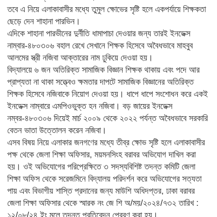
তবে এ নিয়ে এলাকাবাসীর মধ্যে তুমুল ক্ষোভের সৃষ্টি হলে একপর্যায়ে শিক্ষকতা
ছেড়ে দেন শাহানা পারভিন।
এদিকে শাহানা পারভীনের দুর্নীতি ধামাপাচা দেওয়ার জন্য তারই ইনডেক্স
নাম্বার-৪৮০৩০৬ বহাল রেখে সেখানে শিক্ষক হিসেবে অবৈধভাবে মাহবুব
আলমের স্ত্রী নজিবা আক্তারের নাম ঢুকিয়ে দেওয়া হয়।
বিদ্যালয়ে ৬ জন অতিরিক্ত সামাজিক বিজ্ঞান শিক্ষক থাকায় এবং পদে আর
প্রাপ্যতা না থাকা সত্ত্বেও ক্ষমতার দাপটে সামাজিক বিজ্ঞানের অতিরিক্ত
শিক্ষক হিসেবে নজিবাকে নিয়োগ দেওয়া হয়। ধাপে ধাপে সংশোধন করে একই
ইনডেক্স নাম্বারে এমপিওভুক্ত হন নজিবা। বড় জায়ের ইনডেক্স
নম্বর-৪৮০৩০৬ দিয়েই মার্চ ২০০৯ থেকে ২০২২ পর্যন্ত অবৈধভাবে সরকারি
বেতন ভাতা উত্তোলন করেন নজিবা।
এসব বিষয় নিয়ে এলাকার জনগণের মধ্যে তীব্র ক্ষোভ সৃষ্টি হলে এলাকাবাসীর
পক্ষ থেকে জেলা শিক্ষা অফিসার, ময়মনসিংহ বরাবর অভিযোগ দাখিল করা
হয়। ওই অভিযোগের পরিপ্রেক্ষিতে ৩ সদস্যবিশিষ্ট তদন্ত কমিটি জেলা
শিক্ষা অফিস থেকে সরেজমিনে বিদ্যালয় পরিদর্শন করে অভিযোগের সত্যতা
পায় এবং বিভাগীয় শাস্তি প্রদানের জন্য মাউশি অধিদপ্তর, ঢাকা বরাবর
জেলা শিক্ষা অফিসার থেকে স্মারক নং জে শি অ/ময়/২০২৪/৭৩২ তারিখ :
১২/০৮/২৪ ইং মূলে তদন্ত প্রতিবেদন প্রেরণ করা হয়।