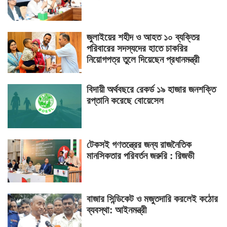
জুলাইয়ের শহীদ ও আহত ১০ ব্যক্তির
পরিবারের সদস্যদের হাতে চাকরির
নিয়োগপত্র তুলে দিয়েছেন প্রধানমন্ত্রী
বিদায়ী অর্থবছরে রেকর্ড ১৯ হাজার জনশক্তি
রপ্তানি করেছে বোয়েসেল
টেকসই গণতন্ত্রের জন্য রাজনৈতিক
মানসিকতার পরিবর্তন জরুরি : রিজভী
বাজার সিন্ডিকেট ও মজুতদারি করলেই কঠোর
ব্যবস্থা: আইনমন্ত্রী