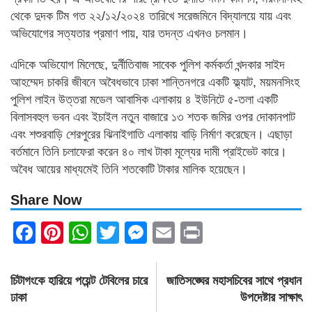
থেকে দুদক টিম গত ২২/১২/২০২৪ তারিখে সরেজমিনে বিদ্যালয়ে যায় এবং
অভিযোগের সত্যতার প্রমাণ পায়, যার তদন্ত এখনও চলমান।
এদিকে অভিযোগ মিলেছে, দুর্নীতিবাজ সাবেক পুলিশ কর্মকর্তা খন্দকার সাইদ
আহম্মেদ চাকরি জীবনে অবৈধভাবে ঢাকা শান্তিনগরে একটি ফ্ল্যাট, ময়মনসিংহ
পুলিশ লাইন উত্তরা মডেল আবাসিক এলাকায় ৪ ইউনিটে ৫-তলা একটি
বিলাসবহুল ভবন এবং ইচাইল নতুন বাজারে ১৩ শতক জমির ওপর দোকানপাট
এবং শশুরবাড়ি শেরপুরের ঝিনাইগাতি এলাকায় বাড়ি নির্মাণ করেছেন। এছাড়া
বর্তমানে তিনি চলাফেরা করেন ৪০ লাখ টাকা মূল্যের দামী প্রাইভেট কারে।
অবৈধ আয়ের মাধ্যমেই তিনি শতকোটি টাকার মালিক হয়েছেন।
Share Now
Facebook
Pinterest
WhatsApp
Twitter
Messenger
Email
Print
Post
চিটাগংকে হারিয়ে পয়েন্ট টেবিলের চারে
জাতিসঙ্ঘের মহাসচিবের সাথে প্রধান
navigation
ঢাকা
উপদেষ্টার সাক্ষাৎ