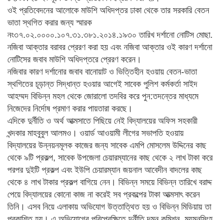
ওই প্রতিবেদনের আলোকে মাউশি অধিদপ্তর ঢাকা থেকে তার সরকারি বেতন
ভাতা স্থগিত করার জন্য স্মারক
নং৩৭.০২.০০০০.১০৭.৩১.৩৮১.২০১৪.১৯৩০ তারিখ দর্শানো নোটিস মোছা.
নজিবা আক্তার বরাবর প্রেরণ করা হয় এবং নজিবা আক্তার ওই কারণ দর্শানো
নোটিসের জবাব মাউশি অধিদপ্তরে প্রেরণ করেন।
নজিবার কারণ দর্শানোর জবাব বানোয়াট ও ভিত্তিহীন হওয়ায় বেতন-ভাতা
স্থগিতের চূড়ান্ত সিদ্ধান্ত হওয়ার আগেই সাবেক পুলিশ কর্মকর্তা সাইদ
আহম্মদ বিভিন্ন মহল থেকে জোরালো তদবির করে পুন:তদন্তের মাধ্যমে
নিজেদের নির্দোষ প্রমাণ করার পায়তারা করছে।
এদিকে দুর্নীতি ও অর্থ আত্মসাতে পিছিয়ে নেই বিদ্যালয়ের অফিস সহকারী
খন্দকার মাহবুবুল আলমও। ওয়ার্ড আওয়ামী লীগের সভাপতি হওয়ায়
বিদ্যালয়ের উন্নয়নমূলক কাজের জন্য সাবেক এমপি মোসলেম উদ্দিনের কাছ
থেকে ৯টি প্রকল্প, সাবেক উপজেলা চেয়ারম্যানের কাছ থেকে ২ লাখ টাকা করে
পরপর দুইটি প্রকল্প এবং ইউপি চেয়ারম্যান জয়নাল আবেদীন বাদলের কাছ
থেকে ৪ লাখ টাকার প্রকল্প বাগিয়ে নেন। বিভিন্ন সময়ে বিভিন্ন তারিখে বরাদ্দ
পেয়ে বিদ্যালয়ের কোনো কাজ না করেই সব প্রকল্পের টাকা আত্মসাৎ করেন
তিনি। এসব নিয়ে এলাকায় অভিযোগ উত্তাত্থিত হয় ও বিভিন্ন মিডিয়ায় তা
প্রকাশিত হয়। এ অভিযোগের পরিপ্রেক্ষিতে দুর্নীতি দমন কমিশন, ময়মনসিংহ