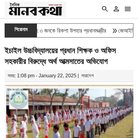
search
person
reorder
double_arrow
শিরোনাম
 যোদ্ধাসহ ৩ জনকে রিকশা উপহার প্রধানমন্ত্রীর
জেআইসিতে এক-এগারো
ইচাইল উচ্চবিদ্যালয়ের প্রধান শিক্ষক ও অফিস
সহকারীর বিরুদ্ধে অর্থ আত্মসাতের অভিযোগ
সময়: 1:08 pm - January 22, 2025 |
সারাদেশ