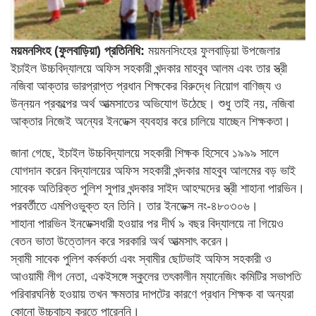
ময়মনসিংহ (ফুলবাড়িয়া) প্রতিনিধি:
ময়মনসিংহের ফুলবাড়িয়া উপজেলার
ইচাইল উচ্চবিদ্যালয়ে অফিস সহকারী খন্দকার মাহবুব আলম এবং তার স্ত্রী
নজিবা আক্তার ভারপ্রাপ্ত প্রধান শিক্ষকের বিরুদ্ধে নিয়োগ বাণিজ্য ও
উন্নয়ন প্রকল্পের অর্থ আত্মসাতের অভিযোগ উঠেছে। শুধু তাই নয়, নজিবা
আক্তার নিজেই অন্যের ইনডেক্স ব্যবহার করে চালিয়ে যাচ্ছেন শিক্ষকতা।
জানা গেছে, ইচাইল উচ্চবিদ্যালয়ে সহকারী শিক্ষক হিসেবে ১৯৯৯ সালে
যোগদান করেন বিদ্যালয়ের অফিস সহকারী খন্দকার মাহবুব আলমের বড় ভাই
সাবেক অতিরিক্ত পুলিশ সুপার খন্দকার সাইদ আহম্মদের স্ত্রী শাহানা পারভিন।
পরবর্তীতে এমপিওভুক্ত হন তিনি। তার ইনডেক্স নং-৪৮০৩০৬।
শাহানা পারভিন ইনডেক্সধারী হওয়ার পর দীর্ঘ ৯ বছর বিদ্যালয়ে না গিয়েও
বেতন ভাতা উত্তোলন করে সরকারি অর্থ আত্মসাৎ করেন।
স্বামী সাবেক পুলিশ কর্মকর্তা এবং স্বামীর ছোটভাই অফিস সহকারী ও
আওয়ামী লীগ নেতা, একইসঙ্গে স্কুলের তৎকালীন ম্যানেজিং কমিটির সভাপতি
পরিবারঘনিষ্ঠ হওয়ায় তখন ক্ষমতার দাপটের কারণে প্রধান শিক্ষক বা অন্যরা
কোনো উচ্চবাচ্য করতে পারেননি।