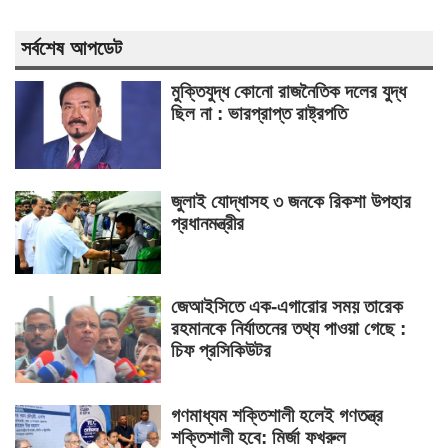
সর্বশেষ আপডেট
মুক্তিযুদ্ধ কোনো রাজনৈতিক দলের যুদ্ধ
ছিল না : ভারপ্রাপ্ত রাষ্ট্রপতি
জুলাই যোদ্ধাসহ ৩ জনকে রিকশা উপহার
প্রধানমন্ত্রীর
জেআইসিতে এক-এগারোর সময় তারেক
রহমানকে নির্যাতনের তথ্য পাওয়া গেছে :
চিফ প্রসিকিউটর
গণমাধ্যম শক্তিশালী হলেই গণতন্ত্র
শক্তিশালী হবে: মির্জা ফখরুল