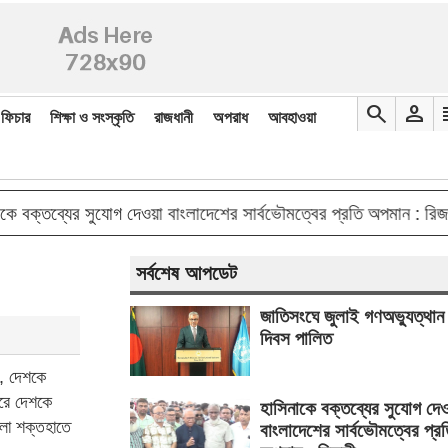
search
person
re
ফিচার
শিক্ষা ও সংস্কৃতি
রাজধানী
অপরাধ
আবহাওয়া
double_arr
ব্যের সুযোগ দেওয়া বাংলাদেশের সার্বভৌমত্বের প্রতি অপমান : রিজভী
সর্বশেষ আপডেট
জাতিসংঘে জুলাই গণঅভ্যুত্থান
দিবস পালিত
, দেশকে
রে দেশকে
হাসিনাকে বক্তব্যের সুযোগ দে
ুলো শক্তহাতে
বাংলাদেশের সার্বভৌমত্বের প্র