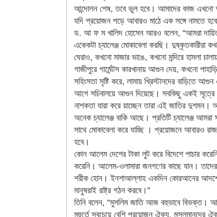
আন্দোলন শেষ, তবে ভুল হবে। আমাদের কাজ এখনো
যদি প্রয়োজন পড়ে আবারও মাঠে এক সঙ্গে নামতে হব
ড. আ ফ ম খালিদ হোসেন আরও বলেন, “আমরা দায়িত
একেকটা চ্যালেঞ্জ মোকাবেলা করছি। দুষ্কৃতকারীরা ক
ঘেরাও, কখনো মাজার ভাঙে, কখনো মন্দিরে হামলা চাল
গাজীপুরে গার্মেন্টস কারখানায় আগুন দেয়, কখনো পাহাড়ি
সহিংসতা সৃষ্টি করে, লামায় খ্রিস্টানদের বাড়িতে আগু
আগে সচিবালয়ে আগুন দিয়েছে। সবকিছু একই সূত্রে 
নাশকতা যারা করে য়াচ্ছেন তারা এই জাতির দুশমন।
অনেক চ্যালেঞ্জ বাকি আছে। প্রতিটি চ্যালেঞ্জ আমরা
সাথে মোকাবেলা করে যাচ্ছি । প্রয়োজনে আবারও রা
হবে।
কোন আলেম দেশের টাকা লুট করে বিদেশে পাচার করেনি
করেনি। আলেম-ওলামারা জনগণের কাছে যান। তাদের 
শরীক হোন। ইনশাআল্লাহ একদিন কোরআনের আদর্শে 
মানুষরাই রাষ্ট্র গঠন করবে।”
তিনি বলেন, “মুসলিম জাতি আজ বহুভাবে বিভক্ত। 
মুহুর্তে সবচেয়ে বেশি প্রয়োজন ঐক্য, মুসলমানদের ঐ