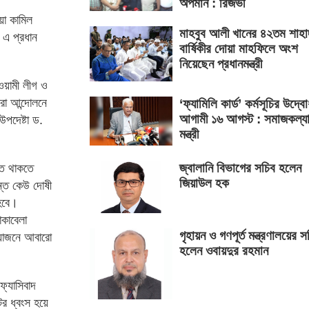
অপমান : রিজভী
য়া কামিল
মাহবুব আলী খানের ৪২তম শাহা
 এ প্রধান
বার্ষিকীর দোয়া মাহফিলে অংশ
নিয়েছেন প্রধানমন্ত্রী
ওয়ামী লীগ ও
ারো আন্দোলনে
‘ফ্যামিলি কার্ড’ কর্মসূচির উদ্ব
আগামী ১৬ আগস্ট : সমাজকল্য
উপদেষ্টা ড.
মন্ত্রী
জ্বালানি বিভাগের সচিব হলেন
ন্ত থাকতে
জিয়াউল হক
্তে কেউ দোষী
 হবে।
োকাবেলা
গৃহায়ন ও গণপূর্ত মন্ত্রণালয়ের স
়োজনে আবারো
হলেন ওবায়দুর রহমান
।
্যাসিবাদ
র ধ্বংস হয়ে