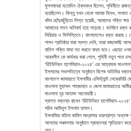
মুসলমানরা যতোদিন ঐক্যবদ্ধ ছিলেন, পৃথিবীতে রাজত
হয়েছিলেন। কিন্তু যখন থেকে আমরা বিবেধ, সংঘাত ও
কাঁদা ছোঁড়াছুঁড়িতে লিপ্ত হয়েছি, আমাদের শক্তি ক্ষ
আমাদের পতন অনিবার্য হয়ে পড়েছে। বর্তর্মানে রক্ত
সিরিয়ায় ও ফিলিস্তিনে। বাংলাদেশেও রক্ত ঝরছে।
শাসন প্রতিষ্ঠার যারা স্বপ্ন দেখি, তারা কাছাকাছি আ
বাতিল শক্তি মাথা নত করতে বাধ্য হবে। এছাড়া ও
আরবলীগ কে কার্যকর করা গেলে, পৃথিবী নতুন পথে চল
‘রিইউনিয়ন হাশেমিয়ান-২০২৪’ এর আহ্বায়ক মাওলান
ইসলামের সভাপতিত্বে অনুষ্ঠানে বিশেষ অতিথির বক্তব
বাংলাদেশ জামায়াতে ইসলামীর এসিস্ট্যান্ট সেক্রেটারি 
মাওলানা মুহাম্মদ শাহজাহান ও জেলা জামায়াতের আমীর
মাওলানা নূর আহমদ আনোয়ারী।
স্বাগত বক্তব্য রাখেন ‘রিইউনিয়ন হাশেমিয়ান-২০২৪’
সচিব আমিনুল ইসলাম হাসান।
ইসলামিয়া মহিলা কামিল মাদ্রাসার ভারপ্রাপ্ত অধ্যক্ষ
আলমের সঞ্চালনায় অনুষ্ঠানে প্রাক্তনরা স্মৃতিচারণ করে
দেন।