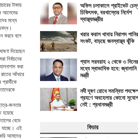
াচারের টাকায়
অফিস চলাকালে প্রাইভেট চেম্
চিকিৎসক, বরখাস্তের নির্দেশ
োন আলেমের
স্বাস্থ্যমন্ত্রীর
দের মধ্যে
যবদ্ধ।
খরার করাল থাবায় নিরাপদ পানি
ঠন করবে বলে
সংকট, বাড়ছে জনস্বাস্থ্য ঝুঁকি
ঘোষণা দিয়েছেন
 নির্বাচনের
গ্যাস সরবরাহ ২ থেকে ৩ দিনের
 হালনাগাদ করা
মধ্যে স্বাভাবিক হবে: জ্বালানি
রাতের আঁধারে
মন্ত্রী
্রার্থীকে
 তাদেরকে
নদী দূষণ রোধে সমন্বিত পদক্ষে
গ্রহণে অবহেলার কোনো সুযো
নেই : প্রধানমন্ত্রী
“ছাত্র-জনতার
ত হয়েছে
াতালের বেডে
ফিচার
 যাচ্ছে। এই
 করি আমাদের