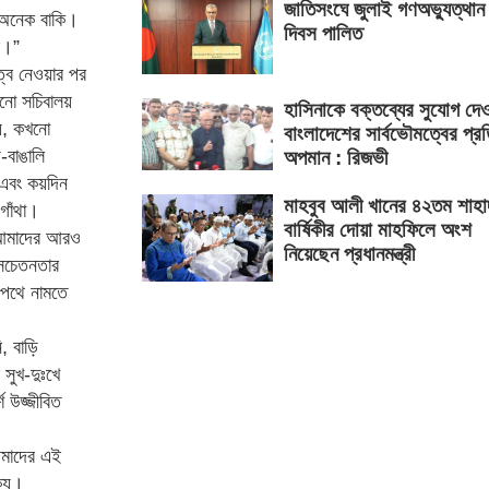
জাতিসংঘে জুলাই গণঅভ্যুত্থান
 অনেক বাকি।
দিবস পালিত
ে।”
্ব নেওয়ার পর
খনো সচিবালয়
হাসিনাকে বক্তব্যের সুযোগ দে
ায়, কখনো
বাংলাদেশের সার্বভৌমত্বের প্র
-বাঙালি
অপমান : রিজভী
ন এবং কয়দিন
মাহবুব আলী খানের ৪২তম শাহা
গাঁথা।
বার্ষিকীর দোয়া মাহফিলে অংশ
 আমাদের আরও
নিয়েছেন প্রধানমন্ত্রী
 সচেতনতার
জপথে নামতে
, বাড়ি
সুখ-দুঃখে
উজ্জীবিত
আমাদের এই
ক্য।