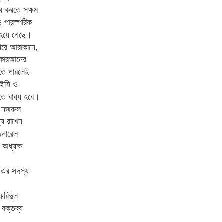
্ব করতে সক্ষম
 পারস্পরিক
য় হয়ে গেছে।
 ঝরে আরাকানে,
 কোরআনের
সতে পারলেই
আইসি ও
তে বাধ্য হবে।
া নজরুল
্য রাখেন
জেনারেল
 অধ্যক্ষ
 এর সদস্য
 ফরিদুল
 বক্তব্য