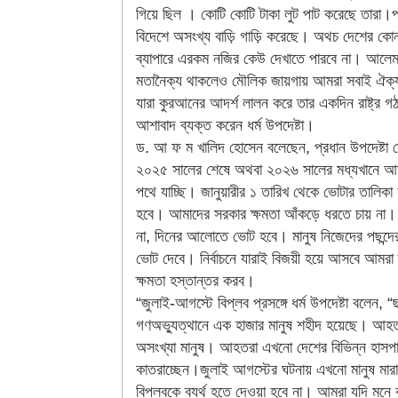
গিয়ে ছিল । কোটি কোটি টাকা লুট পাট করেছে তারা।প
বিদেশে অসংখ্য বাড়ি গাড়ি করেছে। অথচ দেশের ক
ব্যাপারে এরকম নজির কেউ দেখাতে পারবে না। আলেম
মতানৈক্য থাকলেও মৌলিক জায়গায় আমরা সবাই ঐক্
যারা কুরআনের আদর্শ লালন করে তার একদিন রাষ্ট্র গ
আশাবাদ ব্যক্ত করেন ধর্ম উপদেষ্টা।
ড. আ ফ ম খালিদ হোসেন বলেছেন, প্রধান উপদেষ্টা 
২০২৫ সালের শেষে অথবা ২০২৬ সালের মধ্যখানে আমরা
পথে যাচ্ছি। জানুয়ারীর ১ তারিখ থেকে ভোটার তালিকা
হবে। আমাদের সরকার ক্ষমতা আঁকড়ে ধরতে চায় না। 
না, দিনের আলোতে ভোট হবে। মানুষ নিজেদের পছন্দের প
ভোট দেবে। নির্বাচনে যারাই বিজয়ী হয়ে আসবে আমরা
ক্ষমতা হস্তান্তর করব।
“জুলাই-আগস্টে বিপ্লব প্রসঙ্গে ধর্ম উপদেষ্টা বলেন, 
গণঅভ্যুত্থানে এক হাজার মানুষ শহীদ হয়েছে। আহ
অসংখ্যা মানুষ। আহতরা এখনো দেশের বিভিন্ন হাসপ
কাতরাচ্ছেন।জুলাই আগস্টের ঘটনায় এখনো মানুষ মারা
বিপ্লবকে ব্যর্থ হতে দেওয়া হবে না। আমরা যদি মনে